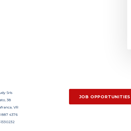
dy Srls
JOB OPPORTUNITIES
ato, 38
afranca, VR
1 887 4376
81330232