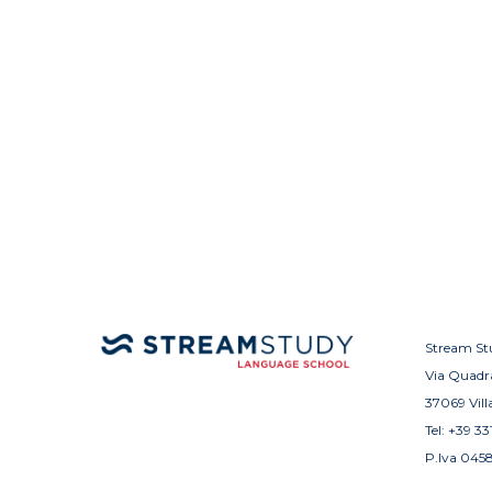
Stream Stu
Via Quadr
37069 Vill
Tel:
+39 33
P.Iva 045