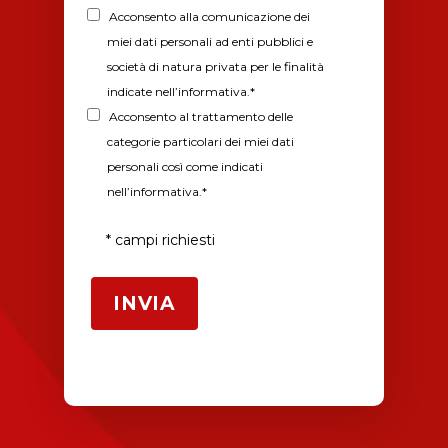
CORSI INGLESE
Acconsento alla comunicazione dei
LINGUE
miei dati personali ad enti pubblici e
CORSI INGLESE PER 
INGLESE
CERTIFICAZIONI
società di natura privata per le finalità
AZIENDE
indicate nell’informativa.*
TEDESCO
OXFORD TEST OF E
TRADUZIONI
Acconsento al trattamento delle
CORSI INGLESE PER 
– OTE
categorie particolari dei miei dati
FRANCESE
SCUOLE
RISORSE GRATUITE
personali così come indicati
TUTTE LE CERTIFIC
SPAGNOLO
ESERCIZI ONLINE
nell’informativa.*
CORSI INGLESE PER
LA SCUOLA
LIVELLI DI COMPET
PRIVATI
PORTOGHESE
TEST INGLESE
CONTATTI
* campi richiesti
CORSI INGLESE PER
GIAPPONESE
BLOG
STUDENTI
DICONO DI NOI
ITALIANO
CORSI INGLESE PER
LAVORA CON NOI
BAMBINI
CORSI INGLESE ONL
ENGLISH SUMMER 