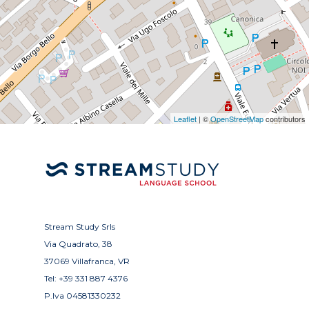
Leaflet
| ©
OpenStreetMap
contributors
Stream Study Srls
Via Quadrato, 38
37069 Villafranca, VR
Tel:
+39 331 887 4376
P.Iva 04581330232