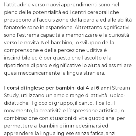
LAVORA CON NOI
BAMBINI
l’attitudine verso nuovi apprendimenti sono nel
pieno delle potenzialità ed i centri cerebrali che
CORSI INGLESE ONL
presiedono all’acquisizione della parola ed alle abilità
fonatorie sono in espansione. Altrettanto significativi
ENGLISH SUMMER 
sono l’estrema capacità a memorizzare e la curiosità
verso le novità. Nel bambino, lo sviluppo della
comprensione e della percezione uditiva è
inscindibile ed è per questo che l’ascolto e la
ripetizione di parole significative lo aiuta ad assimilare
quasi meccanicamente la lingua straniera.
I
corsi di inglese per bambini dai 4 ai 6 anni
Stream
Study, utilizzano un ampio range di attività ludico-
didattiche: il gioco di gruppo, il canto, il ballo, il
movimento, la creatività e l’espressione artistica, in
combinazione con situazioni di vita quotidiana, per
permettere ai bambini di immedesimarsi ed
apprendere la lingua inglese senza fatica, anzi