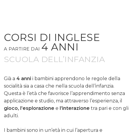
INGLESE
CORSI DI INGLESE
CORSI INGLESE
LINGUE
4 ANNI
CORSI INGLESE PER 
INGLESE
A PARTIRE DAI
CERTIFICAZIONI
AZIENDE
SCUOLA DELL’INFANZIA
TEDESCO
OXFORD TEST OF E
TRADUZIONI
CORSI INGLESE PER 
– OTE
FRANCESE
SCUOLE
RISORSE GRATUITE
Già a
4 anni
i bambini apprendono le regole della
TUTTE LE CERTIFIC
socialità sia a casa che nella scuola dell’infanzia.
SPAGNOLO
ESERCIZI ONLINE
CORSI INGLESE PER
LA SCUOLA
Questa è l’età che favorisce l’apprendimento senza
LIVELLI DI COMPET
PRIVATI
PORTOGHESE
TEST INGLESE
applicazione e studio, ma attraverso l’esperienza, il
CONTATTI
gioco, l’esplorazione
e
l’interazione
tra pari e con gli
CORSI INGLESE PER
GIAPPONESE
adulti.
BLOG
STUDENTI
DICONO DI NOI
ITALIANO
CORSI INGLESE PER
I bambini sono in un’età in cui l’apertura e