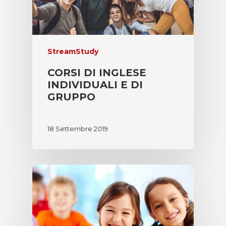
DICONO DI NOI
ITALIANO
CORSI INGLESE PER
LAVORA CON NOI
BAMBINI
StreamStudy
CORSI INGLESE ONL
CORSI DI INGLESE
ENGLISH SUMMER 
INDIVIDUALI E DI
GRUPPO
18 Settembre 2019